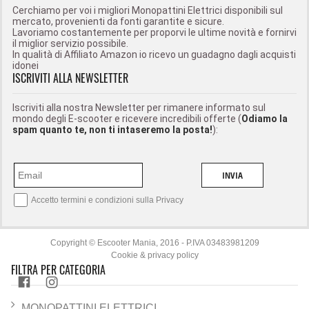
Cerchiamo per voi i migliori Monopattini Elettrici disponibili sul
mercato, provenienti da fonti garantite e sicure.
Lavoriamo costantemente per proporvi le ultime novità e fornirvi
il miglior servizio possibile.
In qualità di Affiliato Amazon io ricevo un guadagno dagli acquisti
idonei
ISCRIVITI ALLA NEWSLETTER
Iscriviti alla nostra Newsletter per rimanere informato sul
mondo degli E-scooter e ricevere incredibili offerte (
Odiamo la
spam quanto te, non ti intaseremo la posta!
):
INVIA
Accetto termini e condizioni sulla
Privacy
Copyright © Escooter Mania, 2016 - P.IVA 03483981209
Cookie & privacy policy
FILTRA PER CATEGORIA
MONOPATTINI ELETTRICI