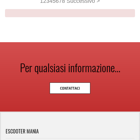
1
2
3
4
5
6
7
8
Successivo >
Per qualsiasi informazione...
CONTATTACI
ESCOOTER MANIA