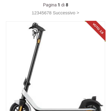
Pagina
1
di
8
1
2
3
4
5
6
7
8
Successivo >
VOTO: 3,8