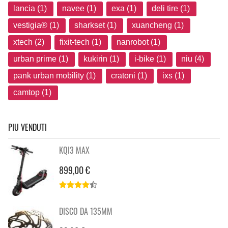
lancia (1)
navee (1)
exa (1)
deli tire (1)
vestigia® (1)
sharkset (1)
xuancheng (1)
xtech (2)
fixit-tech (1)
nanrobot (1)
urban prime (1)
kukirin (1)
i-bike (1)
niu (4)
pank urban mobility (1)
cratoni (1)
ixs (1)
camtop (1)
PIU VENDUTI
KQI3 MAX
899,00 €
DISCO DA 135MM