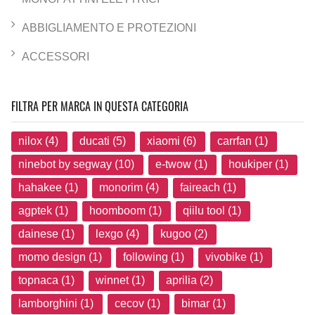
ABBIGLIAMENTO E PROTEZIONI
ACCESSORI
FILTRA PER MARCA IN QUESTA CATEGORIA
nilox (4)
ducati (5)
xiaomi (6)
carrfan (1)
ninebot by segway (10)
e-twow (1)
houkiper (1)
hahakee (1)
monorim (4)
faireach (1)
agptek (1)
hoomboom (1)
qiilu tool (1)
dainese (1)
lexgo (4)
kugoo (2)
momo design (1)
following (1)
vivobike (1)
topnaca (1)
winnet (1)
aprilia (2)
lamborghini (1)
cecov (1)
bimar (1)