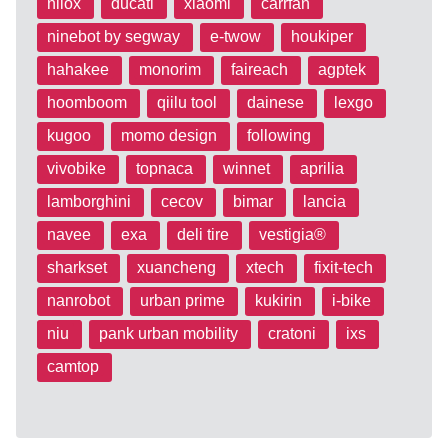
nilox
ducati
xiaomi
carrfan
ninebot by segway
e-twow
houkiper
hahakee
monorim
faireach
agptek
hoomboom
qiilu tool
dainese
lexgo
kugoo
momo design
following
vivobike
topnaca
winnet
aprilia
lamborghini
cecov
bimar
lancia
navee
exa
deli tire
vestigia®
sharkset
xuancheng
xtech
fixit-tech
nanrobot
urban prime
kukirin
i-bike
niu
pank urban mobility
cratoni
ixs
camtop