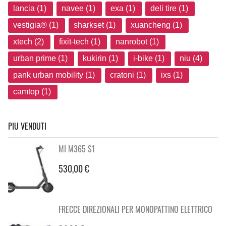
lancia (1)
navee (1)
exa (1)
deli tire (1)
vestigia® (1)
sharkset (1)
xuancheng (1)
xtech (2)
fixit-tech (1)
nanrobot (1)
urban prime (1)
kukirin (1)
i-bike (1)
niu (4)
pank urban mobility (1)
cratoni (1)
ixs (1)
camtop (1)
PIU VENDUTI
MI M365 S1
530,00 €
FRECCE DIREZIONALI PER MONOPATTINO ELETTRICO