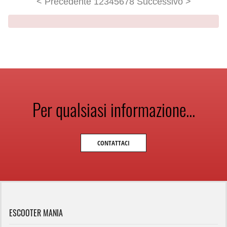
< Precedente
1
2
3
4
5
6
7
8
Successivo >
Per qualsiasi informazione...
CONTATTACI
ESCOOTER MANIA