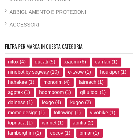
ABBIGLIAMENTO E PROTEZIONI
ACCESSORI
FILTRA PER MARCA IN QUESTA CATEGORIA
nilox (4)
ducati (5)
xiaomi (6)
carrfan (1)
ninebot by segway (10)
e-twow (1)
houkiper (1)
hahakee (1)
monorim (4)
faireach (1)
agptek (1)
hoomboom (1)
qiilu tool (1)
dainese (1)
lexgo (4)
kugoo (2)
momo design (1)
following (1)
vivobike (1)
topnaca (1)
winnet (1)
aprilia (2)
lamborghini (1)
cecov (1)
bimar (1)