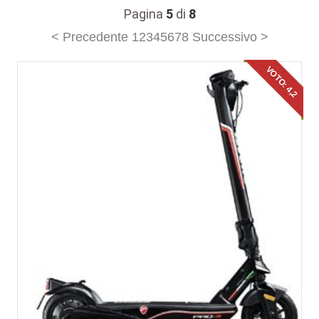
Pagina
5
di
8
< Precedente
1
2
3
4
5
6
7
8
Successivo >
VOTO: 4,2