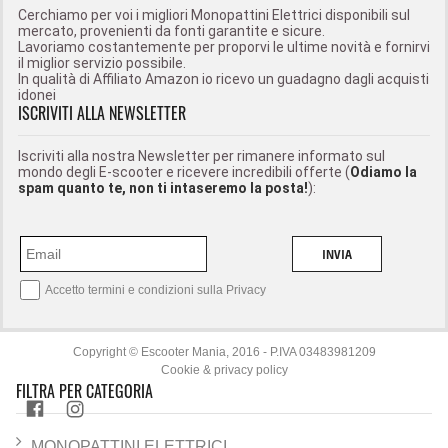
Cerchiamo per voi i migliori Monopattini Elettrici disponibili sul
mercato, provenienti da fonti garantite e sicure.
Lavoriamo costantemente per proporvi le ultime novità e fornirvi
il miglior servizio possibile.
In qualità di Affiliato Amazon io ricevo un guadagno dagli acquisti
idonei
ISCRIVITI ALLA NEWSLETTER
Iscriviti alla nostra Newsletter per rimanere informato sul
mondo degli E-scooter e ricevere incredibili offerte (
Odiamo la
spam quanto te, non ti intaseremo la posta!
):
INVIA
Accetto termini e condizioni sulla
Privacy
Copyright © Escooter Mania, 2016 - P.IVA 03483981209
Cookie & privacy policy
FILTRA PER CATEGORIA
MONOPATTINI ELETTRICI