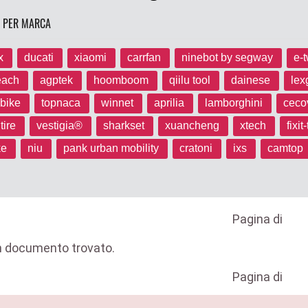
A PER MARCA
x
ducati
xiaomi
carrfan
ninebot by segway
e-
each
agptek
hoomboom
qiilu tool
dainese
lex
obike
topnaca
winnet
aprilia
lamborghini
ceco
tire
vestigia®
sharkset
xuancheng
xtech
fixit
ke
niu
pank urban mobility
cratoni
ixs
camtop
Pagina
di
 documento trovato.
Pagina
di