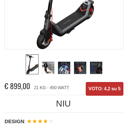
€
899,00
21 KG - 450 WATT
VOTO: 4,2 su 5
NIU
DESIGN
: