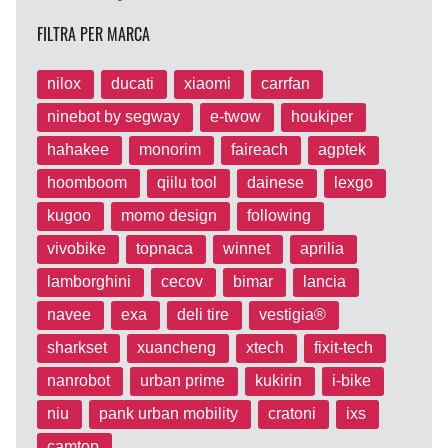
FILTRA PER MARCA
nilox
ducati
xiaomi
carrfan
ninebot by segway
e-twow
houkiper
hahakee
monorim
faireach
agptek
hoomboom
qiilu tool
dainese
lexgo
kugoo
momo design
following
vivobike
topnaca
winnet
aprilia
lamborghini
cecov
bimar
lancia
navee
exa
deli tire
vestigia®
sharkset
xuancheng
xtech
fixit-tech
nanrobot
urban prime
kukirin
i-bike
niu
pank urban mobility
cratoni
ixs
camtop