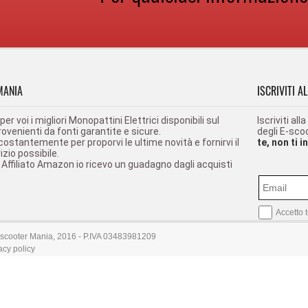
MANIA
ISCRIVITI A
r voi i migliori Monopattini Elettrici disponibili sul
Iscriviti a
ovenienti da fonti garantite e sicure.
degli E-scoo
ostantemente per proporvi le ultime novità e fornirvi il
te, non ti 
izio possibile.
di Affiliato Amazon io ricevo un guadagno dagli acquisti
Accetto 
scooter Mania, 2016 - P.IVA 03483981209
acy policy