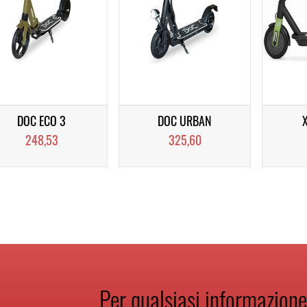
DOC ECO 3
DOC URBAN
248,53
325,60
Per qualsiasi informazione