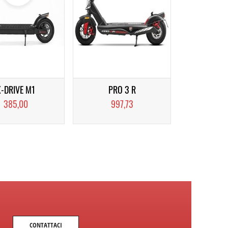
X-DRIVE M1
PRO 3 R
385,00
997,73
...
CONTATTACI