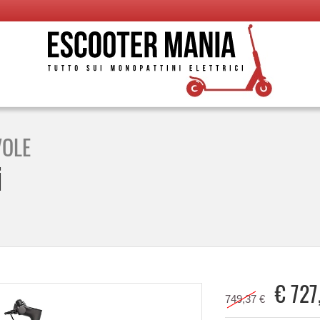
VOLE
i
€
727
749,37 €