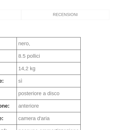
RECENSIONI
nero,
8.5 pollici
14,2 kg
e:
sì
posteriore a disco
one:
anteriore
e:
camera d'aria