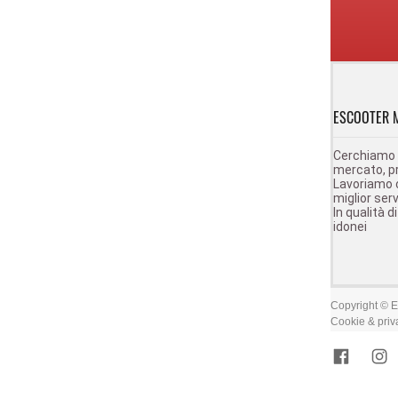
ESCOOTER 
Cerchiamo pe
mercato, pr
Lavoriamo c
miglior serv
In qualità 
idonei
Copyright © E
Cookie & priv