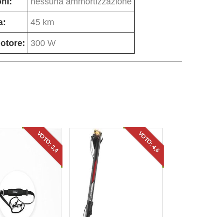
ni:
nessuna ammortizzazione
a:
45 km
otore:
300 W
VOTO: 3,4
VOTO: 4,6