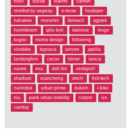
nilox
ducati
xiaomi
carrfan
ninebot by segway
e-twow
houkiper
hahakee
monorim
faireach
agptek
hoomboom
qiilu tool
dainese
lexgo
kugoo
momo design
following
vivobike
topnaca
winnet
aprilia
lamborghini
cecov
bimar
lancia
navee
exa
deli tire
vestigia®
sharkset
xuancheng
xtech
fixit-tech
nanrobot
urban prime
kukirin
i-bike
niu
pank urban mobility
cratoni
ixs
camtop